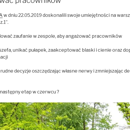
wać pracowników
A
w dniu 22.05.2019 doskonalili swoje umiejętności na wars
.1”.
udować zaufanie w zespole, aby angażować pracowników
 szefa, unikać pułapek, zaakceptować blaski i cienie oraz d
acji
trudne decyzje oszczędzając własne nerwy i zmniejszając 
a następny etap w czerwcu ?