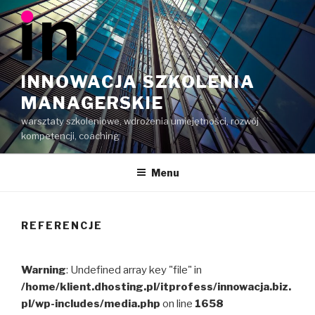
Przeskocz
do
treści
INNOWACJA SZKOLENIA
MANAGERSKIE
warsztaty szkoleniowe, wdrożenia umiejętności, rozwój
kompetencji, coaching
Menu
REFERENCJE
Warning
: Undefined array key "file" in
/home/klient.dhosting.pl/itprofess/innowacja.biz.
pl/wp-includes/media.php
on line
1658