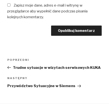
Zapisz moje dane, adres e-mail i witrynę w
przeglądarce aby wypełnić dane podczas pisania
kolejnych komentarzy.
Nawigacja
POPRZEDNI
Poprzedni
wpisu
wpis
Trudne sytuacje w wizytach serwisowych KUKA
NASTĘPNY
Następny
wpis
Przywództwo Sytuacyjne w Siemens