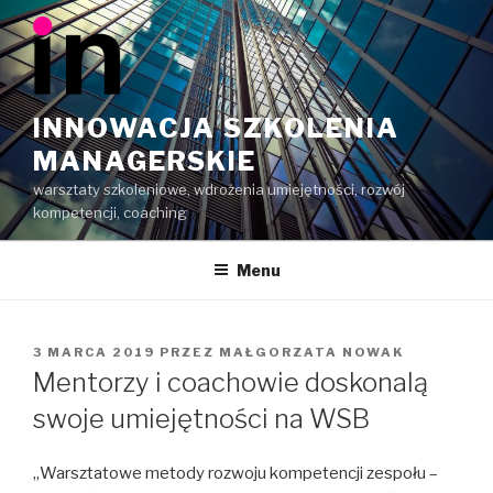
Przeskocz
do
treści
INNOWACJA SZKOLENIA
MANAGERSKIE
warsztaty szkoleniowe, wdrożenia umiejętności, rozwój
kompetencji, coaching
Menu
OPUBLIKOWANE
3 MARCA 2019
PRZEZ
MAŁGORZATA NOWAK
W
Mentorzy i coachowie doskonalą
swoje umiejętności na WSB
„Warsztatowe metody rozwoju kompetencji zespołu –