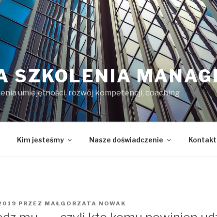
A SZKOLENIA MANAG
enia umiejętności, rozwój kompetencji, coaching
Kim jesteśmy
Nasze doświadczenie
Kontakt
2019
PRZEZ
MAŁGORZATA NOWAK