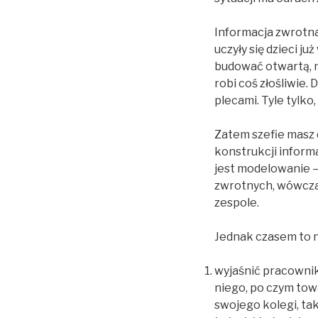
Informacja zwrotna
uczyły się dzieci j
budować otwartą, n
robi coś złośliwie.
plecami. Tyle tylko
Zatem szefie masz 
konstrukcji informa
jest modelowanie –
zwrotnych, wówcza
zespole.
Jednak czasem to n
wyjaśnić pracownik
niego, po czym tow
swojego kolegi, tak