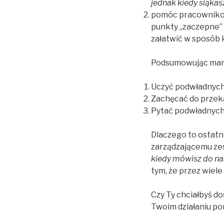
jednak kiedy siąkas
pomóc pracownikow
punkty „zaczepne” 
załatwić w sposób 
Podsumowując mana
Uczyć podwładnych u
Zachęcać do przeka
Pytać podwładnych 
Dlaczego to ostatni
zarządzającemu zes
kiedy mówisz do na
tym, że przez wiel
Czy Ty chciałbyś d
Twoim działaniu po