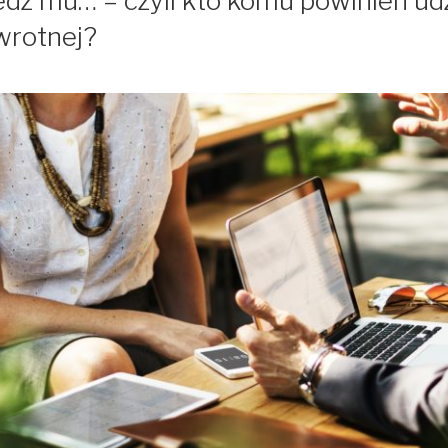
edz mu… – czyli kto komu powinien ud
wrotnej?