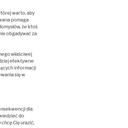
tórej warto, aby
osowana pomaga
domysłów, że ktoś
 nie obgadywać za
dnego właściwej
rdziej efektywne
jących informacji
wania się w
onsekwencji dla
wiedzieć do
e chcę Cię urazić,