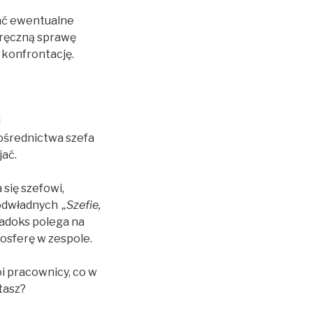
ać ewentualne
zręczną sprawę
 konfrontację.
i
ośrednictwa szefa
jać.
 się szefowi,
 podwładnych
„Szefie,
radoks polega na
mosferę w zespole.
oi pracownicy, co w
tasz?