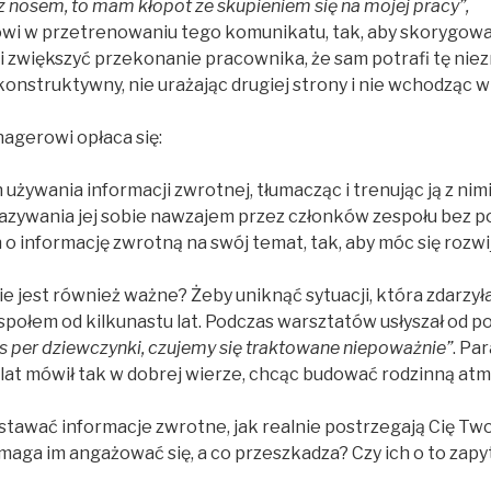
z nosem, to mam kłopot ze skupieniem się na mojej pracy”,
i w przetrenowaniu tego komunikatu, tak, aby skorygow
i zwiększyć przekonanie pracownika, że sam potrafi tę nie
konstruktywny, nie urażając drugiej strony i nie wchodząc w
gerowi opłaca się:
żywania informacji zwrotnej, tłumacząc i trenując ją z nim
zywania jej sobie nawzajem przez członków zespołu bez p
o informację zwrotną na swój temat, tak, aby móc się rozwi
e jest również ważne? Żeby uniknąć sytuacji, która zdarzyła
połem od kilkunastu lat. Podczas warsztatów usłyszał od
s per dziewczynki, czujemy się traktowane niepoważnie”
. Pa
e lat mówił tak w dobrej wierze, chcąc budować rodzinną at
ostawać informacje zwrotne, jak realnie postrzegają Cię Tw
maga im angażować się, a co przeszkadza? Czy ich o to zapy