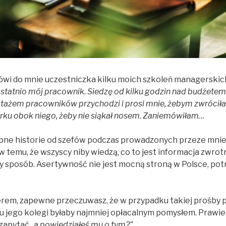
wi do mnie uczestniczka kilku moich szkoleń managerskic
statnio mój pracownik. Siedzę od kilku godzin nad budżetem n
stażem pracowników przychodzi i prosi mnie, żebym zwrócił
iurku obok niego, żeby nie siąkał nosem. Zaniemówiłam…
bne historie od szefów podczas prowadzonych przeze mnie 
temu, że wszyscy niby wiedzą, co to jest informacja zwrotn
y sposób. Asertywność nie jest mocną stroną w Polsce, potr
erem, zapewne przeczuwasz, że w przypadku takiej prośby
u jego kolegi byłaby najmniej opłacalnym pomysłem. Prawie 
 zapytać
„a powiedziałeś mu o tym?”.