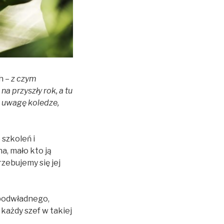
h –
z czym
a przyszły rok, a tu
a uwagę koledze,
szkoleń i
a, mało kto ją
zebujemy się jej
 podwładnego,
każdy szef w takiej