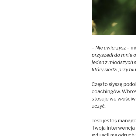
– Nie uwierzysz
– mó
przyszedł do mnie o
jeden z młodszych 
który siedzi przy b
Często słyszę podo
coachingów. Wbrew 
stosuje we właściw
uczyć.
Jeśli jesteś manag
Twoja interwencja 
sytuacji ma odruch