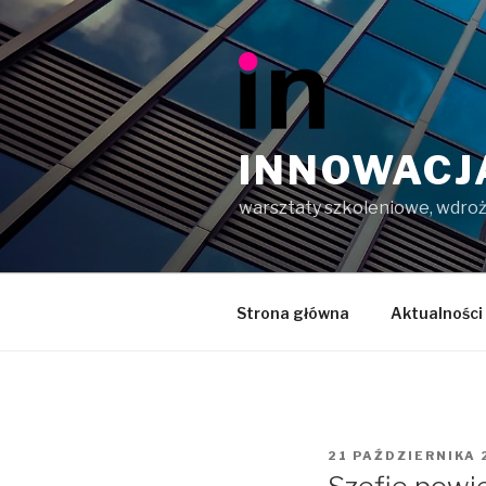
Przeskocz
do
treści
INNOWACJ
warsztaty szkoleniowe, wdroż
Strona główna
Aktualności
OPUBLIKOWANE
21 PAŹDZIERNIKA 
W