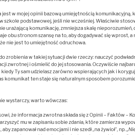
 jest w mojej opinii bazową umiejętnością komunikacyjną, k
uż w szkole podstawowej, jeśli nie wcześniej. Właściwie st
ie urażającą komunikację, zmniejsza skalę nieporozumień, 
 Daje obu stronom szansę na to, aby dogadywać się wprost, a
, że nie jest to umiejętność odruchowa.
do zrobienia w takiej sytuacji dwie rzeczy: nauczyć podwła
cji zwrotnej i ośmielić do jej stosowania. Oczywiście najba
 kiedy Ty sam udzielasz zarówno wspierających jak i korygu
s komunikat ten staje się naturalnym sposobem porozumie
ie wystarczy, warto wówczas:
owi, że informacja zwrotna składa się z Opinii – Faktów – K
arzyszyć mu w zapisaniu sobie zdania, które zamierza wypo
, aby zapanował nad emocjami i nie szedł „na żywioł”, np.
„Ni