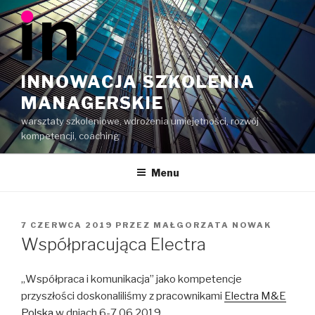
Przeskocz
do
treści
INNOWACJA SZKOLENIA
MANAGERSKIE
warsztaty szkoleniowe, wdrożenia umiejętności, rozwój
kompetencji, coaching
Menu
OPUBLIKOWANE
7 CZERWCA 2019
PRZEZ
MAŁGORZATA NOWAK
W
Współpracująca Electra
„Współpraca i komunikacja” jako kompetencje
przyszłości doskonaliliśmy z pracownikami
Electra M&E
Polska
w dniach 6-7.06.2019.